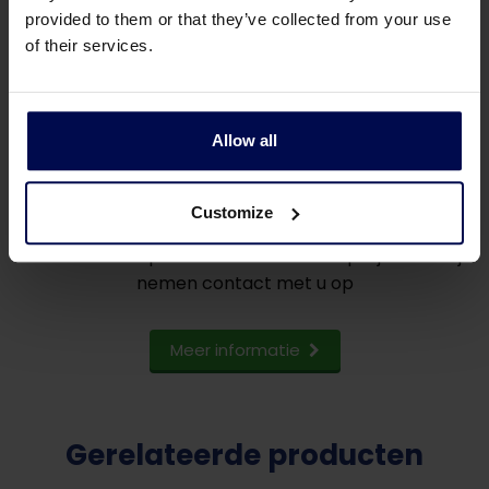
provided to them or that they’ve collected from your use
of their services.
Wilt u meer informatie over
onze UV-
Allow all
desinfectieapparatuur voor
afvalwater?
Customize
Stuur ons een paar woorden over uw project en wij
nemen contact met u op
Meer informatie
Gerelateerde producten