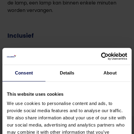
de lamp, een lamp kan binnen enkele minuten
worden vervangen.
Inclusief
Doseersysteem voor
ontsmettingsmiddel
Doseersysteem voor ontsmettingsmiddel met
Consent
Details
About
een instelbare doseerpomp voor 12.5%
natriumhypochloriet-oplossing + REDOX
potentiaalmeting.
This website uses cookies
We use cookies to personalise content and ads, to
provide social media features and to analyse our traffic.
We also share information about your use of our site with
our social media, advertising and analytics partners who
may combine it with other information that you’ve