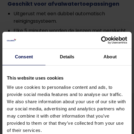
Geschikt voor afvalwatertoepassingen
Uitgerust met een dubbel automatisch
reinigingssysteem.
Elke 5 minuten worden de lenzen met perslucht
gereinigd.
Na een geprogrammeerde interval (standaard
2 keer per dag) worden de lenzen met 30 gram
Consent
Details
About
0,5% zwavelzuur gereinigd.
This website uses cookies
We use cookies to personalise content and ads, to
provide social media features and to analyse our traffic.
We also share information about your use of our site with
our social media, advertising and analytics partners who
may combine it with other information that you’ve
provided to them or that they’ve collected from your use
of their services.