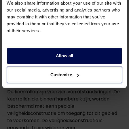
We also share information about your use of our site with
our social media, advertising and analytics partners who
Technische details van de
may combine it with other information that you’ve
provided to them or that they’ve collected from your use
transportbanden
of their services.
Aandrijfpoelie en spanrol
De aandrijfpoelie en de spanrol zijn allebei een
Allow all
gelaste stalen trommel en zijn gebogen en
afgewerkt met een diamantprofielbekleding.
Customize
Keerrollen
De keerrollen zijn voorzien van afstandsringen. De
keerrollen die binnen handbereik zijn, worden
beschermd met een speciale
veiligheidsconstructie om toegang tot dit gebied
te voorkomen. De veiligheidsconstructie is
eenvoudig te verwijderen voor