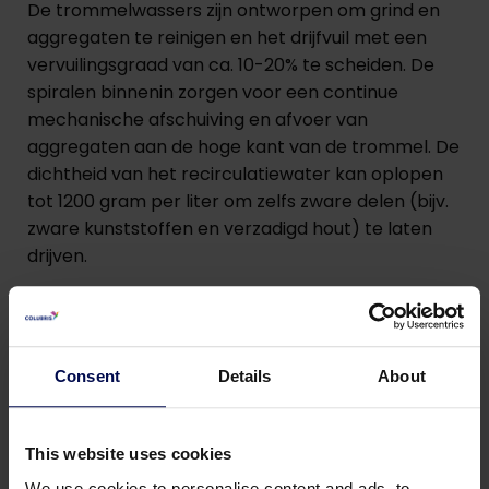
De trommelwassers zijn ontworpen om grind en
aggregaten te reinigen en het drijfvuil met een
vervuilingsgraad van ca. 10-20% te scheiden. De
spiralen binnenin zorgen voor een continue
mechanische afschuiving en afvoer van
aggregaten aan de hoge kant van de trommel. De
dichtheid van het recirculatiewater kan oplopen
tot 1200 gram per liter om zelfs zware delen (bijv.
zware kunststoffen en verzadigd hout) te laten
drijven.
Consent
Details
About
This website uses cookies
We use cookies to personalise content and ads, to