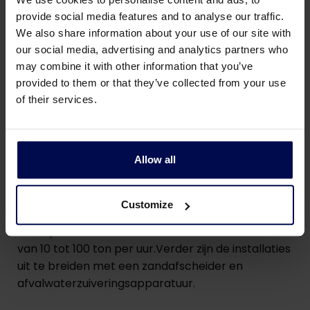
provide social media features and to analyse our traffic.
We also share information about your use of our site with
our social media, advertising and analytics partners who
may combine it with other information that you’ve
provided to them or that they’ve collected from your use
of their services.
Allow all
Technical details van onze
trommelwassers
Customize
De capaciteiten van de trommelwassers variëren
van 10 tot 100 ton per uur.Verder zijn de installaties
uit te breiden met een zandafscheider en
afvalwaterzuiveringsapparatuur.