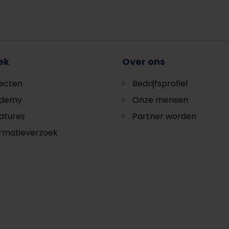
ek
Over ons
jecten
Bedrijfsprofiel
demy
Onze mensen
atures
Partner worden
ormatieverzoek