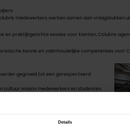
ijlers:
olubris medewerkers werken samen aan vraagstukken uit 
eve en praktijkgerichte sessies voor klanten, Colubris 
eoretische kennis en vakinhoudelijke competenties voor 
y verder gegroeid tot een gerespecteerd
 een cultuur waarin medewerkers en studenten
eer circulaire wereld. Niet alleen door nieuwe
ervaringen en inzichten te delen. Kennis mag
st anderen inspireren.’
Details