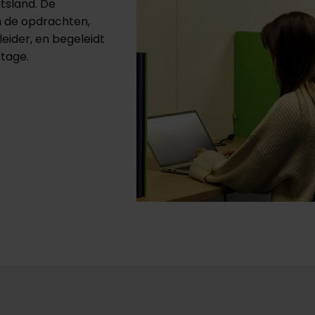
itsland. De
n de opdrachten,
eider, en begeleidt
stage.