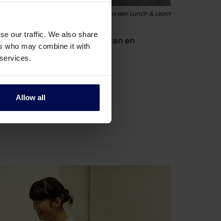
krijgen uitleg over een innovatie tijdens een Lunch & Learn
se our traffic. We also share
’s, hogescholen, universiteiten en
ers who may combine it with
 services.
Allow all