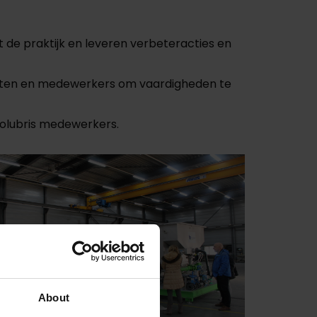
de praktijk en leveren verbeteracties en
agenten en medewerkers om vaardigheden te
Colubris medewerkers.
About