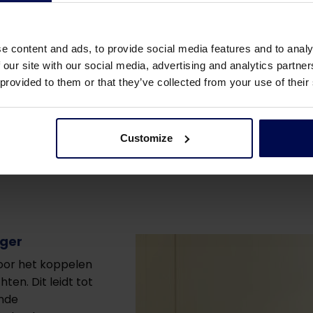
Medewerkers 
e content and ads, to provide social media features and to analy
iehub Winterswijk-Lichtenvoorde en werkt samen met MBO
 our site with our social media, advertising and analytics partn
ktijkervaring op en dragen bij aan innovatie.
 provided to them or that they’ve collected from your use of their
pelende Innovatiehub op
innovatiehub.com
Customize
ger
oor het koppelen
en. Dit leidt tot
ende