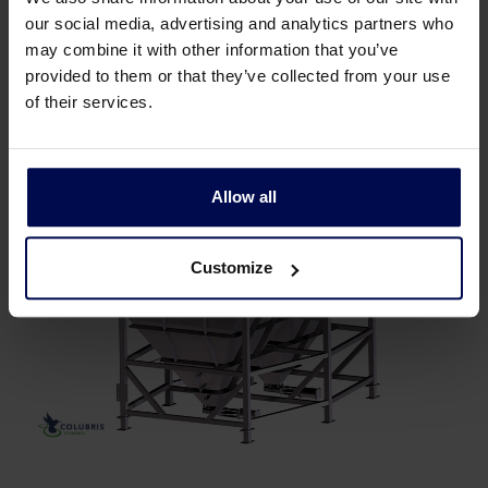
olie/waterscheiders kunnen worden geleverd met
our social media, advertising and analytics partners who
een conische onderkant of een schuine onderkant
may combine it with other information that you’ve
met sedimentschroef om het sediment te
provided to them or that they’ve collected from your use
verwerken.
of their services.
.
Allow all
Customize