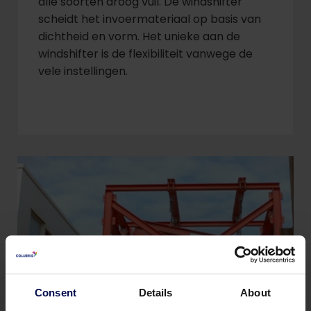
alle soorten droog vuil. De windshifter
scheidt het invoermateriaal op basis van
dichtheid en vorm. Het unieke aan de
windshifter is de flexibiliteit vanwege de
vele instellingen.
Consent
Details
About