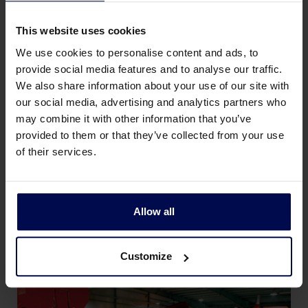
This website uses cookies
We use cookies to personalise content and ads, to
Magneten
provide social media features and to analyse our traffic.
We also share information about your use of our site with
Een magneet wordt gebruikt om ijzeren
our social media, advertising and analytics partners who
delen te scheiden van een vaste
may combine it with other information that you’ve
afvalstroom. De magneet kan statisch zijn,
provided to them or that they’ve collected from your use
of hij kan gecombineerd worden met een
of their services.
transportband, om ijzeren delen
automatisch naar een container te
transporteren.
Allow all
Customize