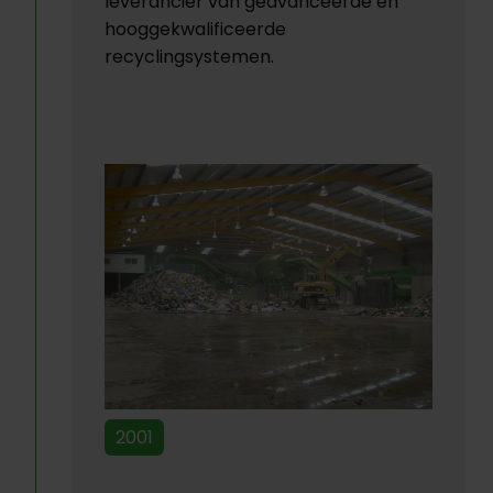
leverancier van geavanceerde en
hooggekwalificeerde
recyclingsystemen.
2001