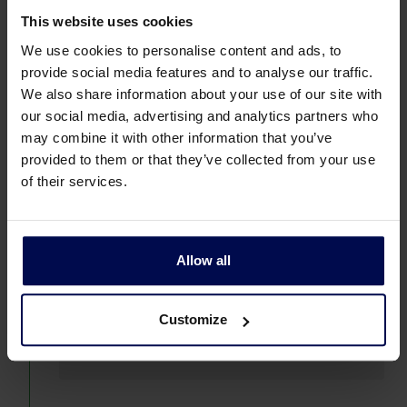
oplossingen:
This website uses cookies
We use cookies to personalise content and ads, to
Redox Water Technology
provide social media features and to analyse our traffic.
Redox Waste Recycling
We also share information about your use of our site with
Ingenieursbureau Schneider
our social media, advertising and analytics partners who
may combine it with other information that you’ve
K-Pack Water Technology
provided to them or that they’ve collected from your use
UCY Waste-Water to Energy
of their services.
Al onze producten zijn ontworpen en
vervaardigd in onze fabriek Colubris
Allow all
Technologies.
Customize
2018