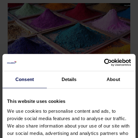
Consent
Details
About
Textiel
This website uses cookies
Enorme stromen van heet en zeer bijtend,
We use cookies to personalise content and ads, to
interessant gekleurd afvalwater zijn heel
provide social media features and to analyse our traffic.
We also share information about your use of our site with
gewoon in de textielindustrie. De vele niet-
our social media, advertising and analytics partners who
afbreekbare organische stoffen in het