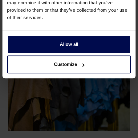
may combine it with other information that you’ve
afvalwater vormen een bijzonder risico
provided to them or that they’ve collected from your use
voor het milieu.
of their services.
Allow all
Customize