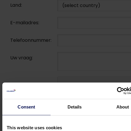
Land:
E-mailadres:
Telefoonnummer:
Uw vraag:
Consent
Details
About
Ik geef toestemming voor he
verwerken en opslaan van d
gegevens in dit formulier
This website uses cookies