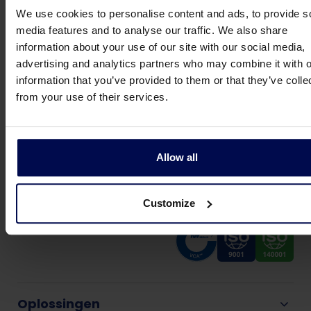
Voor meer informatie zie de
Pri
We use cookies to personalise content and ads, to provide s
& Cookieverklaring
media features and to analyse our traffic. We also share
information about your use of our site with our social media,
advertising and analytics partners who may combine it with o
information that you’ve provided to them or that they’ve colle
from your use of their services.
Allow all
Customize
Oplossingen