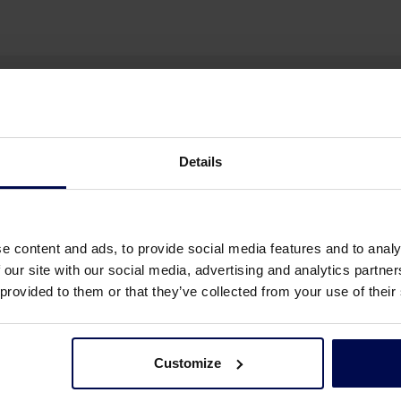
Visie
Details
eren van
Technologieën ontwikkel
verings-,
(afval)waterzuiverings-
e content and ads, to provide social media features and to analy
en.
projecten die essentieel 
 our site with our social media, advertising and analytics partn
 provided to them or that they’ve collected from your use of their
Customize