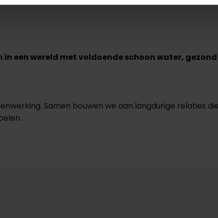
 in een wereld met voldoende schoon water, gezond
amenwerking. Samen bouwen we aan langdurige relaties di
oelen.