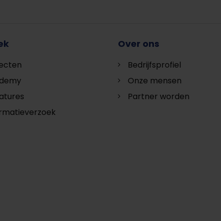
ek
Over ons
jecten
Bedrijfsprofiel
demy
Onze mensen
atures
Partner worden
ormatieverzoek