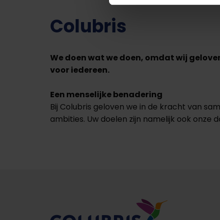
Colubris
We doen wat we doen, omdat wij geloven
voor iedereen.
Een menselijke benadering
Bij Colubris geloven we in de kracht van s
ambities. Uw doelen zijn namelijk ook onze d