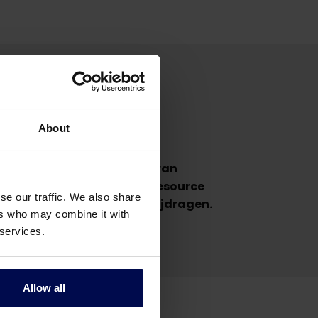
About
en voor en het realiseren van
, afvalscheidings- en bioresource
se our traffic. We also share
zijn voor onze klanten en bijdragen.
ers who may combine it with
 services.
Allow all