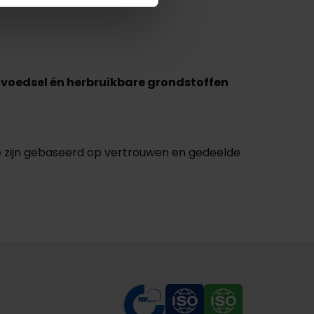
 voedsel én herbruikbare grondstoffen
e zijn gebaseerd op vertrouwen en gedeelde