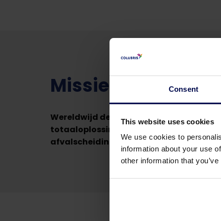
Missie
Consent
Wereldwijd de beste blijven in het realis
This website uses cookies
totaaloplossingen voor (afval)waterzui
We use cookies to personalis
afvalscheidings- en bioresource project
information about your use of
other information that you’ve