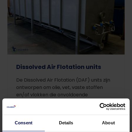
Dissolved Air Flotation units
De Dissolved Air Flotation (DAF) units zijn
ontworpen om olie, vet, vaste stoffen
en/of vlokken die onvoldoende
drijfvermogen hebben uit het afvalwater
te verwijderen.
Consent
Details
About