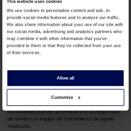
This website uses cookies
We use cookies to personalise content and ads, to
provide social media features and to analyse our traffic.
We also share information about your use of our site with
our social media, advertising and analytics partners who
may combine it with other information that you’ve
provided to them or that they’ve collected from your use
of their services.
Detalles técnicos de nuestro
tambor lavador
Allow all
Las capacidades de las lavadoras de tambor
Customize
varían entre 10 y 100 toneladas por hora. Además,
las unidades pueden ampliarse con un separador
de arena y un equipo de tratamiento de aguas
residuales.