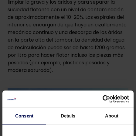
limpiar la grava y los áridos y para separar la
suciedad flotante con un nivel de contaminación
de aproximadamente el 10-20%. Las espirales del
interior se encargan de que haya un cizallamiento
mecánico continuo y una descarga de los áridos
en la parte alta del tambor. La densidad del agua
de recirculación puede ser de hasta 1200 gramos
por litro para hacer flotar incluso las piezas más
pesadas (por ejemplo, plásticos pesados y
madera saturada).
Consent
Details
About