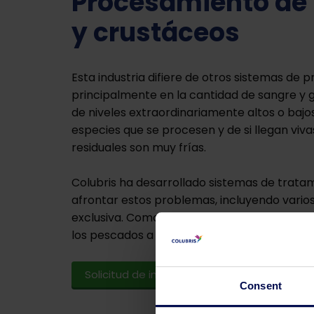
Procesamiento de
y crustáceos
Esta industria difiere de otros sistemas de
principalmente en la cantidad de sangre y g
de niveles extraordinariamente altos o baj
especies que se procesen y de si llegan viv
residuales son muy frías.
Colubris ha desarrollado sistemas de trata
afrontar estos problemas, incluyendo vario
exclusiva. Como un sistema rentable que rec
los pescados a partir de las aguas residuales
Solicitud de información
Contácte
Consent