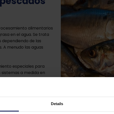
 pescados
 procesamiento alimentarios
rasa en el agua. Se trata
os dependiendo de las
as. A menudo las aguas
miento especiales para
s sistemas a medida en
oge el valioso aceite de
.
nos
Details