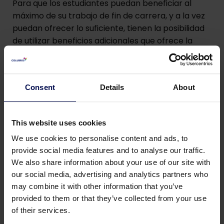
Para que los estudiantes puedan beneficiar al
máximo de su trabajo de fin de carrera, y a la vez
puedan ofrecer lo suficiente, tienen la posibilidad
de utilizar beneficios adicionales que ofrece la
Academia Colubris, entre los cuales:
Espacio de trabajo compartido en la academia
Consent
Details
About
Intercambio de conocimientos y experiencias
con compañeros de estudios;
This website uses cookies
Seguimiento de las formaciones internas
impartidos por Colubris
We use cookies to personalise content and ads, to
provide social media features and to analyse our traffic.
Asesoramiento por parte del director de la
We also share information about your use of our site with
Academia sobre el proceso: orientación en
our social media, advertising and analytics partners who
cuanto al plan de acción y presentaciones
may combine it with other information that you’ve
intermedias.
provided to them or that they’ve collected from your use
Almuerzos organizados para los profesionales
of their services.
en cuestión