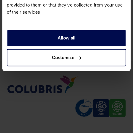
provided to them or that they’ve collected from your use
un socio fiable que va más allá de la
of their services.
tecnología y realmente piensa en sus
retos y objetivos.
Allow all
Customize