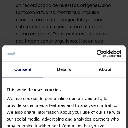
un recordatorio de nuestros orígenes, sino
también la fuerza motriz que impulsa
nuestra forma de trabajar. Integramos
estos valores en nuestra forma de ser
como empresa. Estos «valores laborales»
nos hacen sentir orgullosos. Hacen que
nuestros empleados se sientan a gusto en
Colubris y lo transmitan.
Un enfoque humano, arraigado en
Consent
Details
About
nuestra cultura
Nuestros valores laborales se reflejan en
This website uses cookies
cómo nos tratamos unos a otros: con
atención, lealtad y un enfoque sincero en
We use cookies to personalise content and ads, to
el éxito conjunto. Esto significa que en
provide social media features and to analyse our traffic.
Colubris siempre puede contar con una
We also share information about your use of our site with
colaboración comprometida. Con nuestro
our social media, advertising and analytics partners who
may combine it with other information that you’ve
enfoque centrado en las personas, somos