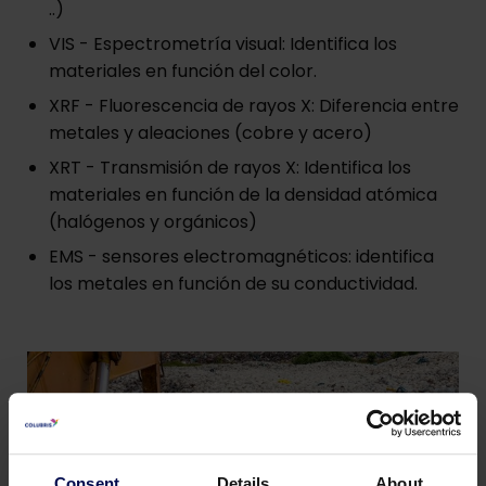
..)
VIS - Espectrometría visual: Identifica los
materiales en función del color.
XRF - Fluorescencia de rayos X: Diferencia entre
metales y aleaciones (cobre y acero)
XRT - Transmisión de rayos X: Identifica los
materiales en función de la densidad atómica
(halógenos y orgánicos)
EMS - sensores electromagnéticos: identifica
los metales en función de su conductividad.
Consent
Details
About