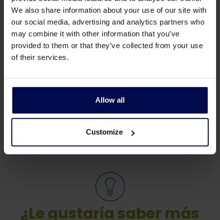
Una línea de clasificación o un proceso de
We also share information about your use of our site with
tratamiento de residuos se controla
our social media, advertising and analytics partners who
(automáticamente) desde un panel
may combine it with other information that you’ve
eléctrico con controles PLC y a veces con
provided to them or that they’ve collected from your use
IHM (pantalla táctil), que responde a los
of their services.
interruptores y sensores del proceso.
Existe la posibilidad de conectarlo a un
sistema de visualización
Allow all
Customize
¿Le gustaría saber más