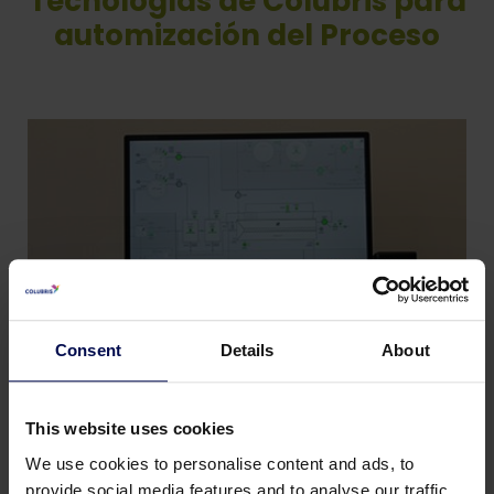
Tecnologías de Colubris para
automización del Proceso
Consent
Details
About
This website uses cookies
Separadores de aceite/agua
We use cookies to personalise content and ads, to
provide social media features and to analyse our traffic.