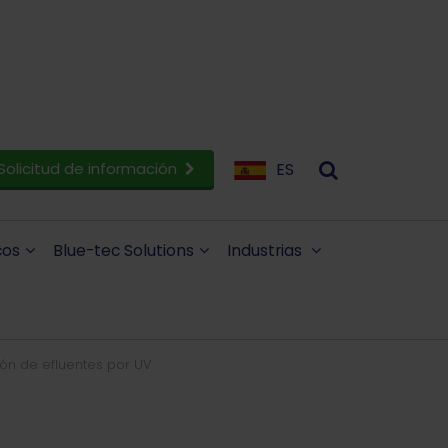
Solicitud de información
ES
cos
Blue-tec Solutions
Industrias
ón de efluentes por UV