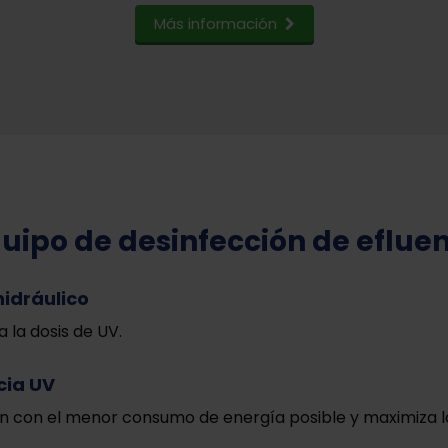
Más información
quipo de desinfección de eflue
hidráulico
 la dosis de UV.
cia UV
n con el menor consumo de energía posible y maximiza la 