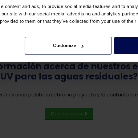
e content and ads, to provide social media features and to analy
 our site with our social media, advertising and analytics partn
 provided to them or that they’ve collected from your use of their
Customize
formación acerca de nuestros 
UV para las aguas residuales?
íenos unas palabras sobre su proyecto y le contactare
Contáctenos