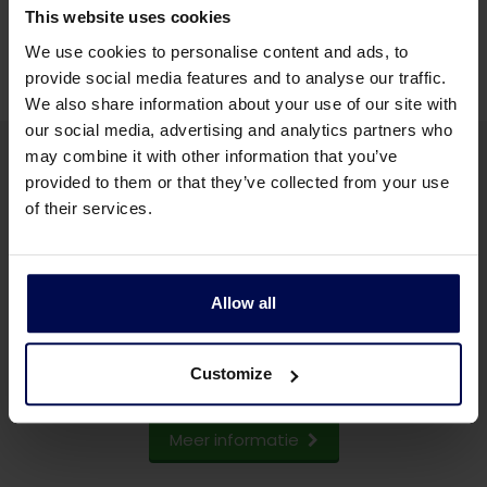
vrachtwagen
This website uses cookies
We use cookies to personalise content and ads, to
provide social media features and to analyse our traffic.
We also share information about your use of our site with
our social media, advertising and analytics partners who
may combine it with other information that you’ve
provided to them or that they’ve collected from your use
of their services.
Wilt u meer informatie over onze
verenpers?
Allow all
Stuur ons een paar woorden over uw project en wij
nemen contact met u op
Customize
Meer informatie