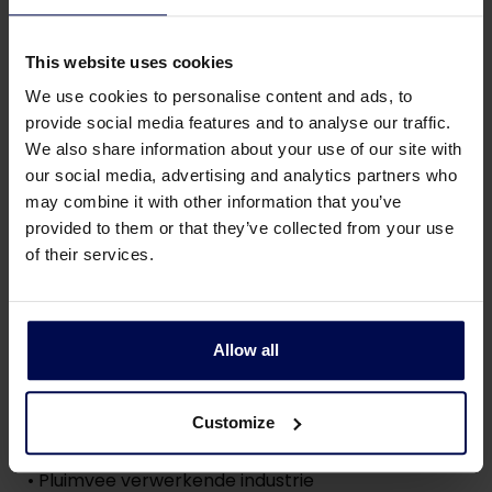
toepassingsvoorbeelden van
de KCL
This website uses cookies
We use cookies to personalise content and ads, to
provide social media features and to analyse our traffic.
Opties
We also share information about your use of our site with
our social media, advertising and analytics partners who
• Automatische spoeling van het
may combine it with other information that you’ve
recirculatiesysteem, wat verstoppingsvrije
provided to them or that they’ve collected from your use
verwerking garandeert
of their services.
• Constructiematerialen anders dan standaard
roestvaststaal 304
• Roestvast stalen afdekkap
Allow all
Toepassingsvoorbeelden
Customize
• Petrochemische industrie
• Pluimvee verwerkende industrie