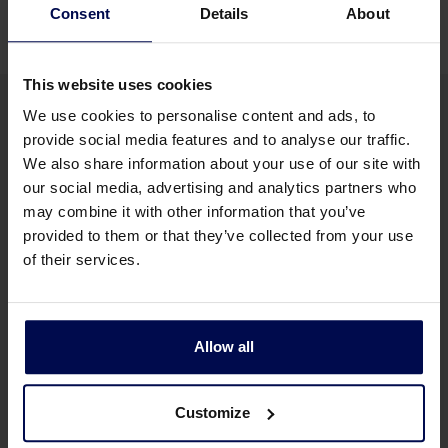
Consent
Details
About
This website uses cookies
We use cookies to personalise content and ads, to
provide social media features and to analyse our traffic.
We also share information about your use of our site with
our social media, advertising and analytics partners who
Wilt u meer informatie over onze
may combine it with other information that you’ve
Bovenbandmagneet?
provided to them or that they’ve collected from your use
of their services.
Stuur ons een paar woorden over uw project en wij
nemen contact met u op
Allow all
Meer informatie
Customize