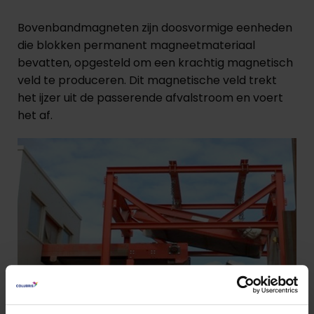
Bovenbandmagneten zijn doosvormige eenheden
die blokken permanent magneetmateriaal
bevatten, opgesteld om een krachtig magnetisch
veld te produceren. Dit magnetische veld trekt
het ijzer uit de passerende afvalstroom en voert
het af.