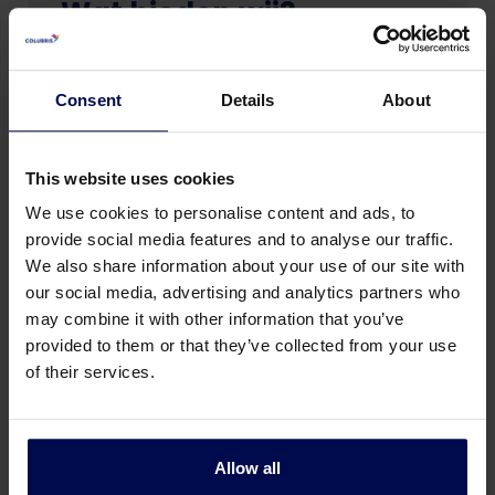
Wat bieden wij?
Een afwisselende en uitdagende functie
Consent
Details
About
met toekomstperspectief en veel eigen
inbreng. Goede primaire en secundaire
arbeidsvoorwaarden waaronder 25
This website uses cookies
vakantie en 13 ADV dagen. Daarnaast
beschikken wij over onze eigen Academy
We use cookies to personalise content and ads, to
provide social media features and to analyse our traffic.
en diverse opleidingen welke wij aanbieden
We also share information about your use of our site with
en welke wij stimuleren en worden er
our social media, advertising and analytics partners who
regelmatig fijne en vele gezellige
may combine it with other information that you’ve
personeelsbijeenkomsten georganiseerd
provided to them or that they’ve collected from your use
door zowel onze actieve
of their services.
personeelsvereniging als Colubris zelf.
Meer weten of direct
Allow all
solliciteren?