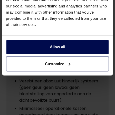
geïmplementeerd
our social media, advertising and analytics partners who
may combine it with other information that you’ve
provided to them or that they’ve collected from your use
of their services.
Hoogtepunten
Uitzonderlijke beperking van de ruimte
Allow all
beperktte de systeemkeuzes
aanzienlijk.
Customize
Consistente naleving van strenge
effluentvoorschriften
Vereist een absoluut hinderlijk systeem
(geen geur, geen lawaai, geen
blootstelling van ongedierte aan de
dichtbevolkte buurt).
Minimaliseer operationele kosten
gerealiseerd door toepassing van niet-