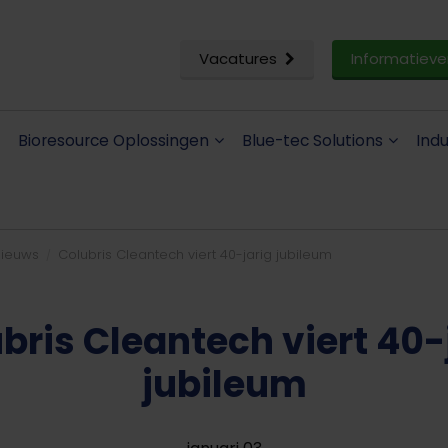
Vacatures
Informatieve
Bioresource Oplossingen
Blue-tec Solutions
Ind
ieuws
Colubris Cleantech viert 40-jarig jubileum
bris Cleantech viert 40-
jubileum