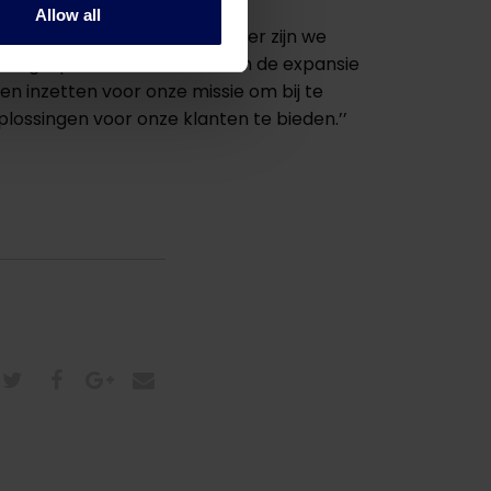
Allow all
 jubileumjaar te vieren. Verder zijn we
ben gespeeld in het succes en de expansie
n inzetten voor onze missie om bij te
lossingen voor onze klanten te bieden.’’