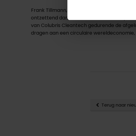
Frank Tillmann, CEO sinds 2018: ‘’We zullen 
ontzettend dankbaar voor de klanten, partn
van Colubris Cleantech gedurende de afgelo
dragen aan een circulaire wereldeconomie, 
Terug naar nie