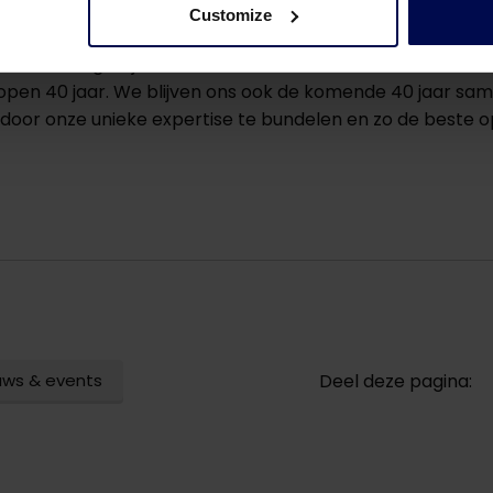
Customize
dit jaar ook aandacht geven aan diverse activiteiten om het
ers en toegewijde teamleden die een essentiële rol heb
pen 40 jaar. We blijven ons ook de komende 40 jaar same
door onze unieke expertise te bundelen en zo de beste op
uws & events
Deel deze pagina: