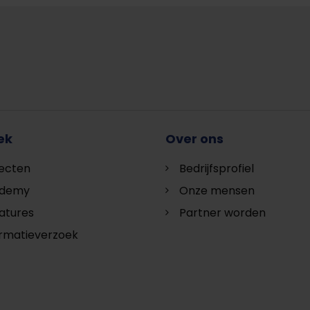
ek
Over ons
jecten
Bedrijfsprofiel
demy
Onze mensen
atures
Partner worden
ormatieverzoek