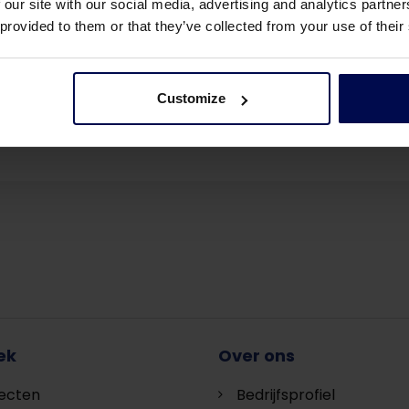
 our site with our social media, advertising and analytics partn
 provided to them or that they’ve collected from your use of their
uws & events
Deel deze pagina:
Customize
ek
Over ons
jecten
Bedrijfsprofiel