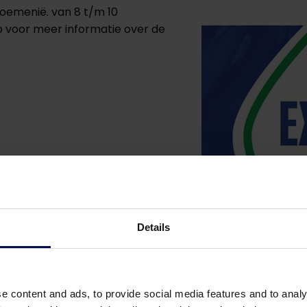
oemenië. van 8 t/m 10
 voor meer informatie over de
Details
e content and ads, to provide social media features and to analy