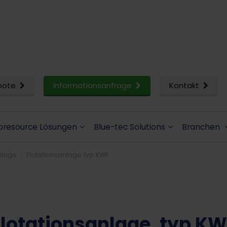
bote
Informationsanfrage
Kontakt
oresource Lösungen
Blue-tec Solutions
Branchen
nlage
Flotationsanlage typ KWF
lotationsanlage, typ K