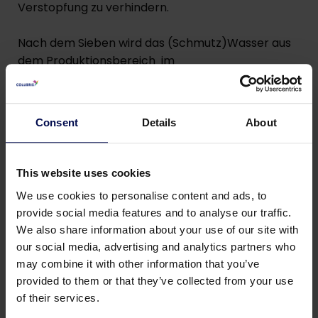
Verstopfung zu verhindern.
Nach dem Sieben wird das (Schmutz)Wasser aus
dem Produktionsbereich im
Pumpenschacht/Sammelschacht aufgefangen.
Das Wasser wird im Schwemmrinnensystem
wiederverwendet um die Gemüseabfälle der
Consent
Details
About
Produktions- und Schällinien zu transportieren.
Der Pumpenschacht wird ein minimales Volumen
haben das notwendig ist um das Wasservolumen
This website uses cookies
aufzunehmen das für die Befüllung des
We use cookies to personalise content and ads, to
Schwemmrinnensystems während der
provide social media features and to analyse our traffic.
Inbetriebnahme benötigt ist. Das überflüssige
We also share information about your use of our site with
Prozesswasser fließt über einen Überlauf in den
our social media, advertising and analytics partners who
Abwasserkanal. Der Pumpenschacht hat einen
may combine it with other information that you’ve
schrägen Boden der als Sandfang wirkt. Dieser
provided to them or that they’ve collected from your use
enthält eine Sand-/Sedimentpumpe um den
of their services.
Sand/das Sediment zu den Sandabscheider zu