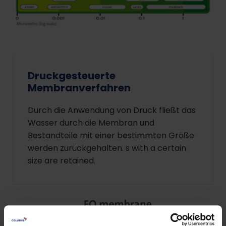
Druckgesteuerte
Membranverfahren
Durch die Anwendung von Druck fließt das
Wasser durch die Membran und
Bestandteile mit einer bestimmten Größe
werden zurückgehalten. s with a certain
size are retained.