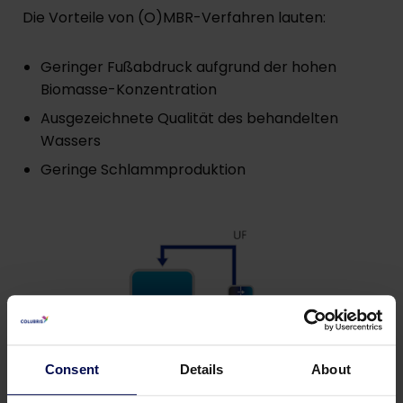
Die Vorteile von (O)MBR-Verfahren lauten:
Geringer Fußabdruck aufgrund der hohen
Biomasse-Konzentration
Ausgezeichnete Qualität des behandelten
Wassers
Geringe Schlammproduktion
Consent
Details
About