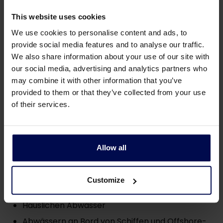
This website uses cookies
We use cookies to personalise content and ads, to
provide social media features and to analyse our traffic.
We also share information about your use of our site with
our social media, advertising and analytics partners who
may combine it with other information that you’ve
provided to them or that they’ve collected from your use
Osmose-Membran-
of their services.
Bioreaktor
(O)MBRs eignen sich für die Behandlung von:
Allow all
Industriellen Abwässern
Customize
Abwässern aus der Abfallverarbeitungsindustrie
Häuslichen Abwässer
Abwässern an Bord von Schiffen und Offshore-