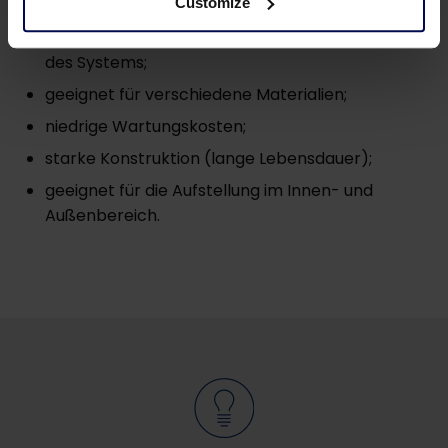
Customize
kontinuierliche und gleichmäßige Materialzufuhr
des Systems;
geeignet für verschiedene Materialien;
niedrige Wartungskosten;
starke Konstruktion (lange Lebensdauer);
geeignet für die Aufstellung im Innen- und
Außenbereich.