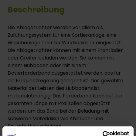
Beschreibung
Die Ablagetrichter werden vor allem als
Zuführungssystem für eine Sortieranlage, eine
Waschanlage oder für Windschieber eingesetzt.
Die Ablagetrichter können mit einem Frontlader
oder Greifer beladen werden. Sie können mit
einem Hubboden oder mit einem
Dosierförderband ausgestattet werden, das für
die Frequenzregelung geeignet ist. Das gewählte
Material der Leisten des Hubbodens ist
materialabhängig. Das Förderband kann auf der
gesamten Länge mit Prallrollen abgestützt
werden, um das Band bei der Beladung mit
schweren Materialien wie Abbruch- und
Bauschutt zu schützen.