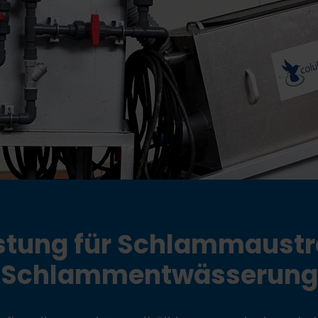
stung für Schlammaustr
Schlammentwässerung