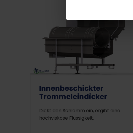
Innenbeschickter
Trommeleindicker
Dickt den Schlamm ein, ergibt eine
hochviskose Flüssigkeit.