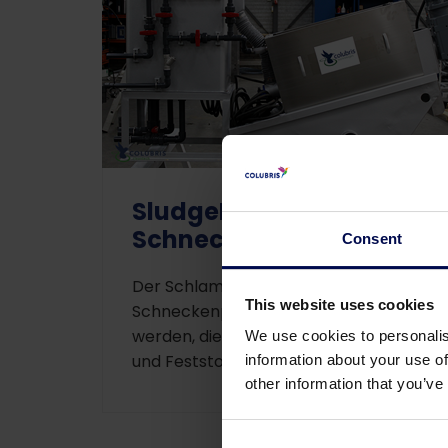
SludgeMaster SP –
Schneckenpresse
Consent
Der Schlamm kann mit einer
This website uses cookies
Schneckenpresse entwässert
werden, die den Schlamm in Wasser
We use cookies to personalis
und Feststoffe trennt.
information about your use of
other information that you’ve