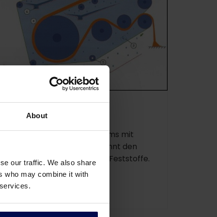
Siebbandpresse
About
Entwässerung des Schlamms mit
einer Siebbandpresse. Trennt den
Schlamm in Wasser und in Feststoffe.
se our traffic. We also share
ers who may combine it with
 services.