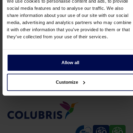
We use cookies to personalise content and ads, to provide
social media features and to analyse our traffic. We also
Ich gebe die Erlaubnis zur
share information about your use of our site with our social
Verarbeitung und Speicherung de
media, advertising and analytics partners who may combine
vollständigen Daten.
it with other information that you’ve provided to them or that
Für weitere Informationen überprüf
they’ve collected from your use of their services.
Privacy & Cookie Statement
Allow all
Customize