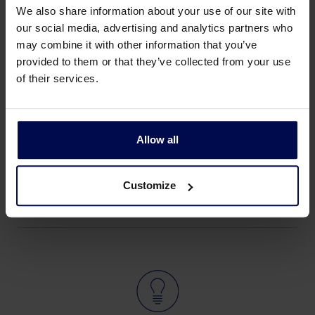
We also share information about your use of our site with
our social media, advertising and analytics partners who
may combine it with other information that you’ve
Sortier-Kabine
provided to them or that they’ve collected from your use
of their services.
In Sortierkabinen werden verschiedene
Fraktionen wie Holz, Eisen, Nichteisen und
Kunststoff manuell getrennt. Sie besteht
aus Kommissionierbändern und
Allow all
Falltrichtern.
Customize