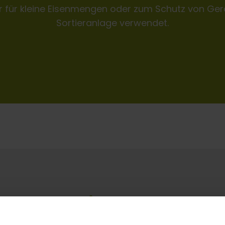
ur für kleine Eisenmengen oder zum Schutz von Gerä
Sortieranlage verwendet.
Entdecken Sie unsere Magnet