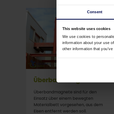
Consent
This website uses cookies
We use cookies to personalis
information about your use of
other information that you’ve
Überbandmagnet
Überbandmagnete sind für den
Einsatz über einem bewegten
Materialbett vorgesehen, aus dem
Eisen entfernt werden soll.