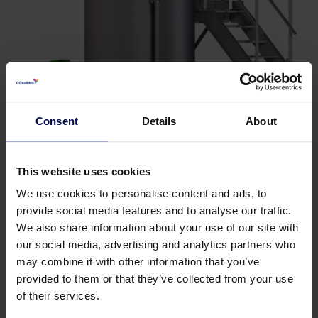
Consent
Details
About
PolyMaster –
Aufbereitungsanlage für
Polymer (Pulver)
This website uses cookies
Die Rohstoffdosierung ist an den
We use cookies to personalise content and ads, to
Wasserfluss gekoppelt, um sicherzustellen,
provide social media features and to analyse our traffic.
dass die endgültige Konzentration vom
We also share information about your use of our site with
Flockungsmittel konstant bleibt.
our social media, advertising and analytics partners who
may combine it with other information that you’ve
provided to them or that they’ve collected from your use
of their services.