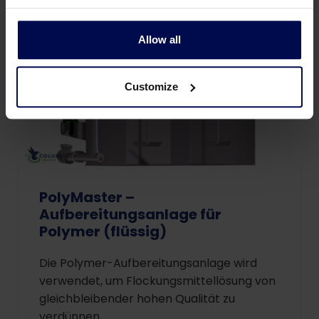
Allow all
Customize
PolyMaster –
Aufbereitungsanlage für
Polymer (flüssig)
Die Polymer-Aufbereitungsanlage wird
verwendet, um Flockungsmittellösung von
gleichbleibender hohen Qualität zu
verdünnen.