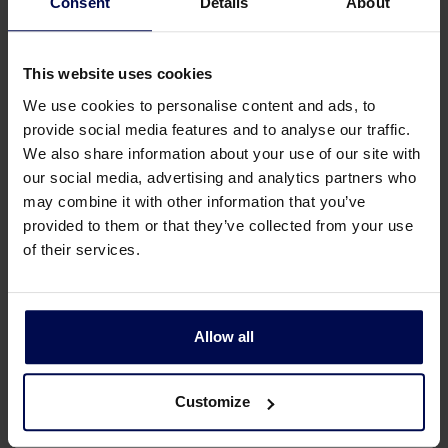
Consent
Details
About
SiltMaster – Lamellenpaket
Der Schrägklärer ermöglicht eine sehr
This website uses cookies
effektive Trennung von absetzenden
We use cookies to personalise content and ads, to
Materialien wie Sand, Fasern, usw.
provide social media features and to analyse our traffic.
We also share information about your use of our site with
our social media, advertising and analytics partners who
may combine it with other information that you’ve
provided to them or that they’ve collected from your use
of their services.
Möchten Sie mehr über
unsere Schrägklärer
Allow all
erfahren?
Customize
Schicken Sie uns ein paar Worte über Ihr