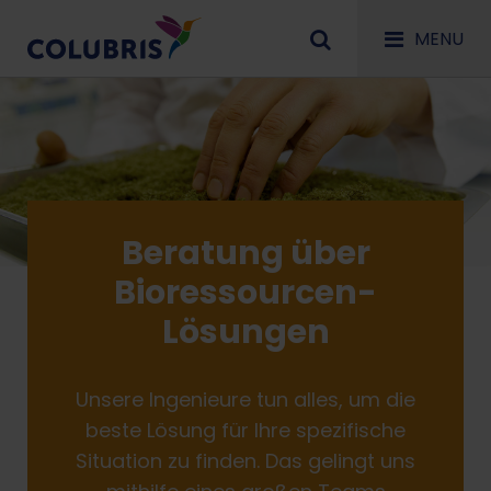
MENU
Beratung über
Bioressourcen-
Lösungen
Unsere Ingenieure tun alles, um die
beste Lösung für Ihre spezifische
Situation zu finden. Das gelingt uns