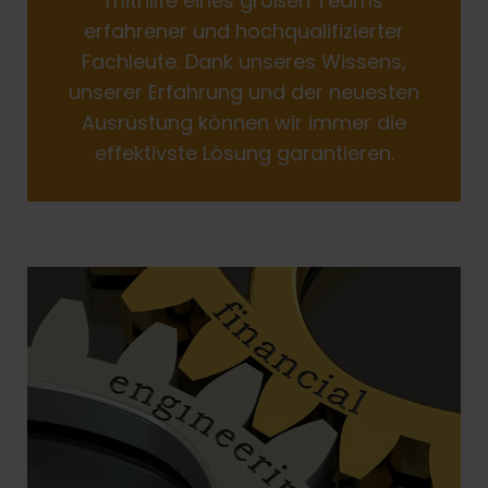
mithilfe eines großen Teams
erfahrener und hochqualifizierter
Fachleute. Dank unseres Wissens,
unserer Erfahrung und der neuesten
Ausrüstung können wir immer die
effektivste Lösung garantieren.