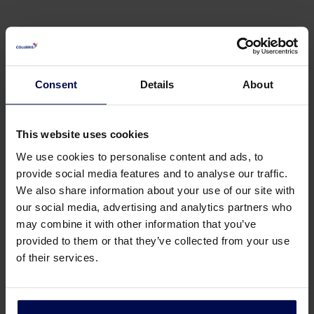
Ihr Geschäftsprozess bleibt
Consent
Details
About
betriebsbereit
This website uses cookies
Alle Maschinen werden bei Ihnen vor Ort von
We use cookies to personalise content and ads, to
erfahrenen Ingenieuren installiert, getestet und in
provide social media features and to analyse our traffic.
Betrieb genommen. Je nach Komplexität kann die
We also share information about your use of our site with
Installation zwischen einigen Tagen und mehreren
our social media, advertising and analytics partners who
Wochen dauern.
may combine it with other information that you’ve
provided to them or that they’ve collected from your use
Vor der Installation werden alle Maschinen in der
of their services.
Regel komplett montiert und umfassend in
unserem Produktionsbereich getestet, sodass sich
die Aktivitäten in Ihrem Unternehmen nicht