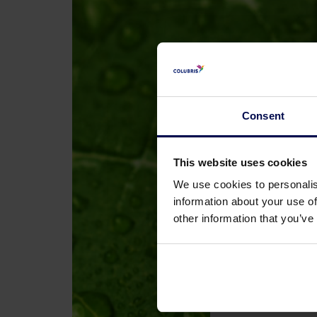
Consent
Kont
This website uses cookies
We use cookies to personalis
Name:
information about your use of
other information that you’ve
Firmen
Land: