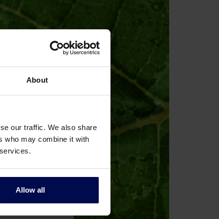
About
se our traffic. We also share
ers who may combine it with
 services.
Allow all