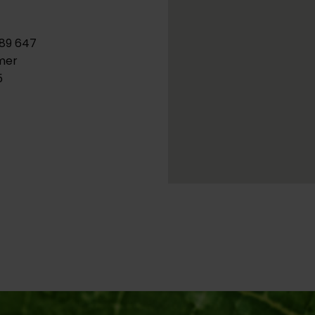
 89 647
mer
5