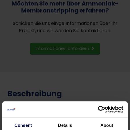
Möchten Sie mehr über Ammoniak-
Membranstripping erfahren?
Schicken Sie uns einige Informationen über Ihr
Projekt, und wir werden Sie kontaktieren.
Informationen anfordern
Beschreibung
Selektive Entfernung von Ammonium
Produziert Flüssigdünger
Consent
Details
About
Keine Treibhausgasemissionen (N2O)