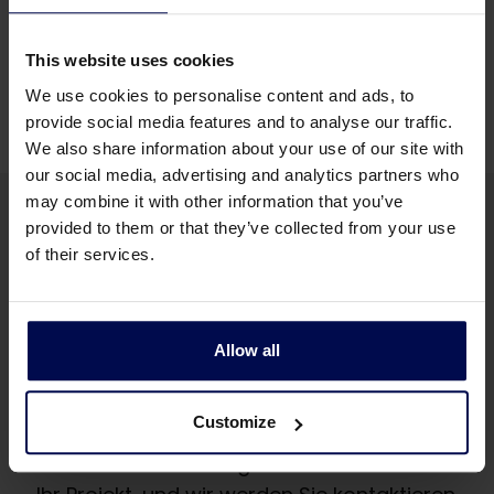
Geringerer Einsatz von Primärenergie als bei
biologischen Prozessen wie Anammox
This website uses cookies
We use cookies to personalise content and ads, to
provide social media features and to analyse our traffic.
We also share information about your use of our site with
our social media, advertising and analytics partners who
may combine it with other information that you’ve
provided to them or that they’ve collected from your use
of their services.
Möchten Sie mehr über
Allow all
Ammoniak-
Membranstripping erfahren?
Customize
Schicken Sie uns einige Informationen über