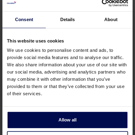
Consent
Details
About
Opciones y aplicaciones
tipicas del KWF
This website uses cookies
We use cookies to personalise content and ads, to
Optiones
provide social media features and to analyse our traffic.
We also share information about your use of our site with
• Sistema automático de limpieza de difusores de
our social media, advertising and analytics partners who
microburbujas, garantizando un funcionamiento
may combine it with other information that you’ve
sin obstrucciones
provided to them or that they’ve collected from your use
• Materiales de construcción distintos al acero
of their services.
inoxidable AISI 304 estándar
• Cubierta bisagras de acero inoxidable
Allow all