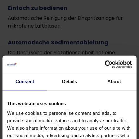
Einfach zu bedienen
Automatische Reinigung der Einspritzanlage für
mikrofeine Luftblasen.
Automatische Sedimentableitung
Die Unterseite der Flotationseinheit hat eine
Schlammschnecke, die das Sediment automatisch
abführt.
Consent
Details
About
Relativ trockener Schlamm
Das statische Verdickungsmittel und der
Räumerantrieb mit niedriger Geschwindigkeit
This website uses cookies
ermöglichen eine effektive
We use cookies to personalise content and ads, to
Schlammentwässerung.
provide social media features and to analyse our traffic.
We also share information about your use of our site with
Selbstreinigende Belüftungsdüsen
our social media, advertising and analytics partners who