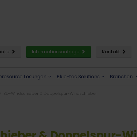
bote
Informationsanfrage
Kontakt
oresource Lösungen
Blue-tec Solutions
Branchen
3D-Windschieber & Doppelspur-Windschieber
hieber & Doppelspur-Wi