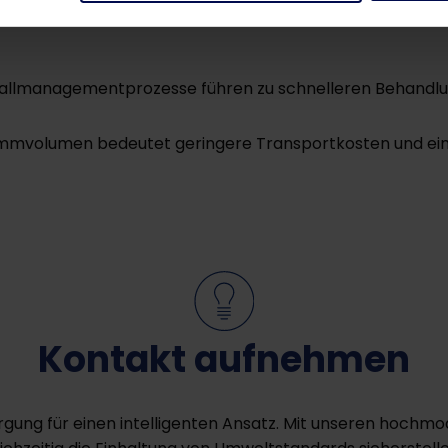
:
Durch die effektive Reduzierung des Schlammvolumens
allmanagementprozesse führen zu schnelleren Behandlun
mmvolumen bedeutet geringere Transportkosten und eine 
Kontakt aufnehmen
rgung für einen intelligenten Ansatz. Mit unseren hoc