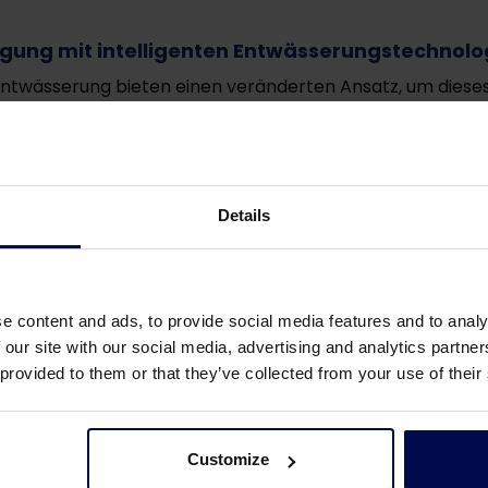
ung mit intelligenten Entwässerungstechnolo
ntwässerung bieten einen veränderten Ansatz, um diese
twässerungstechnologie reduzieren wir den Wassergehalt i
u, dass der gesamte Entsorgungsprozess wirtschaftlicher
en Bedarf
Details
rtige Bedürfnisse und Herausforderungen hat, wenn es um 
teme so konzipiert, dass sie anpassungsfähig und skali
ngen passen. Ganz gleich ob es Ihr Ziel ist die Entsorgun
setzlicher Vorschriften sicherzustellen, unsere Technolog
e content and ads, to provide social media features and to analy
 our site with our social media, advertising and analytics partn
sserung
 provided to them or that they’ve collected from your use of their
sungen senkt nicht nur die mit der Schlammentsorgung ve
Customize