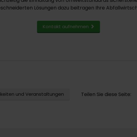
ichzeitig die Einhaltung von Umweltstandards sicherstell
chneiderten Lösungen dazu beitragen Ihre Abfallwirtsch
Kontakt aufnehmen
gkeiten und Veranstaltungen
Teilen Sie diese Seite: