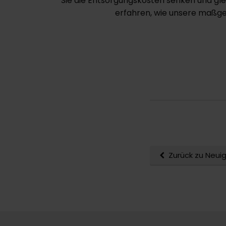
Sie die Entsorgungskosten senken und gle
erfahren, wie unsere maßges
Zurück zu Neui