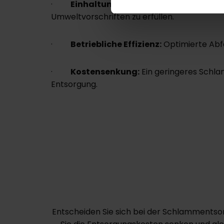
·
Einhaltung von Umweltvorschriften
Umweltvorschriften zu erfüllen.
·
Betriebliche Effizienz:
Optimierte Abf
·
Kostensenkung:
Ein geringeres Schla
Entsorgung.
Entscheiden Sie sich bei der Schlammentso