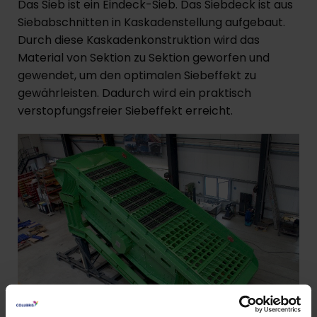
Das Sieb ist ein Eindeck-Sieb. Das Siebdeck ist aus
Siebabschnitten in Kaskadenstellung aufgebaut.
Durch diese Kaskadenkonstruktion wird das
Material von Sektion zu Sektion geworfen und
gewendet, um den optimalen Siebeffekt zu
gewährleisten. Dadurch wird ein praktisch
verstopfungsfreier Siebeffekt erreicht.