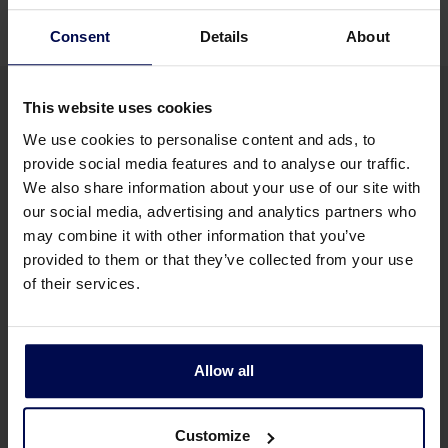
Consent
Details
About
This website uses cookies
We use cookies to personalise content and ads, to
provide social media features and to analyse our traffic.
We also share information about your use of our site with
Möchten Sie mehr über unsere
our social media, advertising and analytics partners who
Kaskadensieb erfahren?
may combine it with other information that you’ve
provided to them or that they’ve collected from your use
Schicken Sie uns ein paar Worte über Ihr Projekt,
of their services.
und wir werden uns mit Ihnen in Verbindung
setzen.
Allow all
Mehr Informationen
Customize