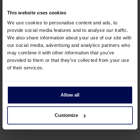
Imanes: que eliminan los materiales férricos del
flujo de residuos.
This website uses cookies
Clasificador neumático: que clasifica los residuos
We use cookies to personalise content and ads, to
por densidad.
provide social media features and to analyse our traffic.
Infrarrojo cercano (NIR): analiza el material con
We also share information about your use of our site with
luz infrarroja y elimina el material seleccionado
our social media, advertising and analytics partners who
mediante inyectores de aire.
may combine it with other information that you’ve
Empacadora: compacta el material ligero
provided to them or that they’ve collected from your use
(plásticos) en balas transportables.
of their services.
Enfardadora: Envuelve automáticamente las balas
con una lámina.
Allow all
Los residuos orgánicos se someten a digestión. Los
metales y los metales no férricos se venden, así
como las balas de plástico. Como resultado, solo
Customize
una fracción de los residuos se desecha en
vertedero.