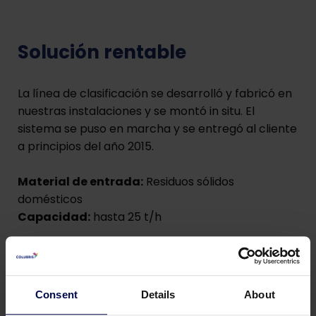
Solución rentable
La línea de clasificación se desarrolló y fabricó en
nuestras instalaciones y se montó in situ. El
sistema se puso en marcha y se entregó al cliente
a principios del año 2015.
Material de entrada:
Residuos sólidos
domésticos
Capacidad:
hasta 25 t/h
Procesos aplicados:
Troceadora: una troceadora corta el material
hasta un tamaño manejable.
Consent
Details
About
Cribas: que clasifican por tamaños.