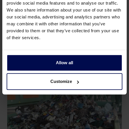
Ballenpresse - Verdichtet das leichte Material
provide social media features and to analyse our traffic.
(Kunststoff) zu transportfähigen Ballen.
We also share information about your use of our site with
Wickler - Umwickelt Ballen automatisch mit Folie.
our social media, advertising and analytics partners who
may combine it with other information that you’ve
provided to them or that they’ve collected from your use
Organische Abfälle werden digeriert. Metalle und
of their services.
Nichteisenmetalle sowie die Kunststoffballen
werden verkauft. Dadurch gelangt nur ein
Bruchteil der Abfälle in die Deponie.
Allow all
Customize