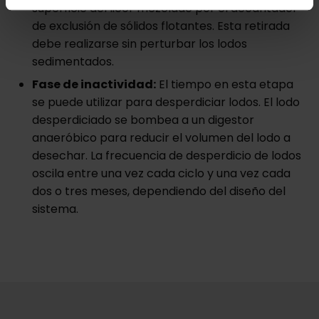
superficie del licor mezclado por el decantador
de exclusión de sólidos flotantes. Esta retirada
debe realizarse sin perturbar los lodos
sedimentados.
Fase de inactividad:
El tiempo en esta etapa
se puede utilizar para desperdiciar lodos. El lodo
desperdiciado se bombea a un digestor
anaeróbico para reducir el volumen del lodo a
desechar. La frecuencia de desperdicio de lodos
oscila entre una vez cada ciclo y una vez cada
dos o tres meses, dependiendo del diseño del
sistema.