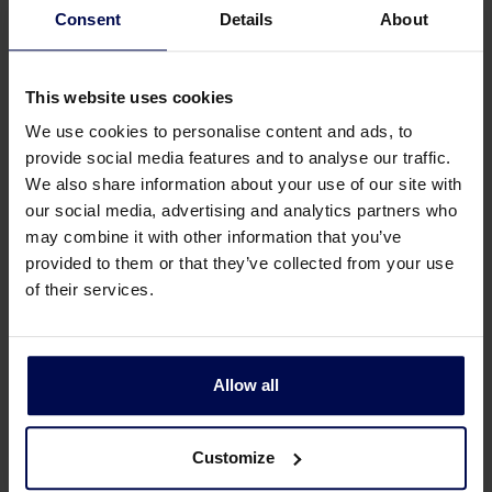
puede bombearse o dejarse fluir por gravedad.
Consent
Details
About
La aireación se inicia durante el período de
llenado.
This website uses cookies
Reacción:
Durante este período la aireación
continúa hasta que se consigue la
We use cookies to personalise content and ads, to
biodegradación completa de la DBO y el
provide social media features and to analyse our traffic.
nitrógeno.
We also share information about your use of our site with
our social media, advertising and analytics partners who
Asentamiento:
En esta etapa se interrumpe la
may combine it with other information that you’ve
aireación y se produce la separación de los
provided to them or that they’ve collected from your use
sólidos, dejando un efluente claro y tratado por
of their services.
encima del manto de lodos. Durante este
período de clarificación no deben entrar ni salir
líquidos del tanque para evitar turbulencias en
el sobrenadante.
Allow all
Decantación:
Este período se caracteriza por
la retirada del efluente tratado desde
Customize
aproximadamente dos pies por debajo de la