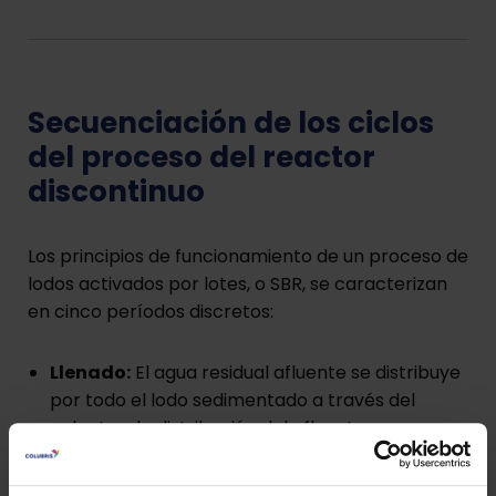
Secuenciación de los ciclos
del proceso del reactor
discontinuo
Los principios de funcionamiento de un proceso de
lodos activados por lotes, o SBR, se caracterizan
en cinco períodos discretos:
Llenado:
El agua residual afluente se distribuye
por todo el lodo sedimentado a través del
colector de distribución del afluente para
proporcionar un buen contacto entre los
microorganismos y el sustrato. El afluente