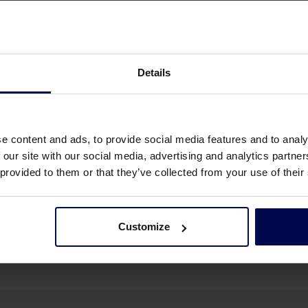
do subterráneo, los transporta fuera del agua y deposita 
rranque y parada
Details
la criba.
la arena
e content and ads, to provide social media features and to analy
una caída en el suelo del canalón. Los dientes de la cri
 our site with our social media, advertising and analytics partn
umule antes de la criba.
 provided to them or that they’ve collected from your use of their
ortar material pesado sin romperse
Customize