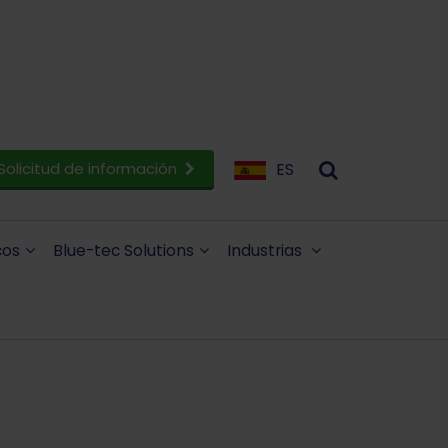
Solicitud de información
ES
cos
Blue-tec Solutions
Industrias