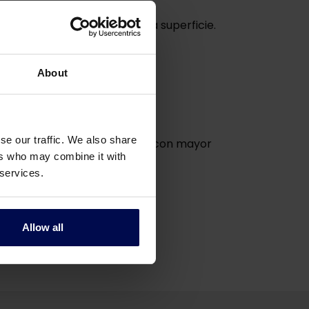
los sólidos compactados en la superficie.
About
se our traffic. We also share
ba pueden recoger los sólidos con mayor
ers who may combine it with
 services.
Allow all