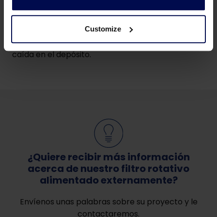
seguras.
Higiénico
Customize
El tamizaje es guiado por una rampa durante la
caída en el depósito.
¿Quiere recibir más información
acerca de nuestro filtro rotativo
alimentado externamente?
Envíenos unas palabras sobre su proyecto y le
contactaremos.